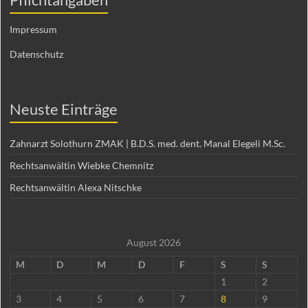
Impressum
Datenschutz
Neuste Einträge
Zahnarzt Solothurn ZMAK | B.D.S. med. dent. Manal Elegeli M.Sc.
Rechtsanwältin Wiebke Chemnitz
Rechtsanwältin Alexa Nitschke
August 2026
M
D
M
D
F
S
S
1
2
3
4
5
6
7
8
9