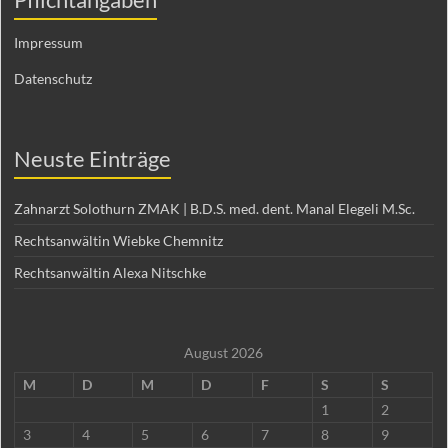
Impressum
Datenschutz
Neuste Einträge
Zahnarzt Solothurn ZMAK | B.D.S. med. dent. Manal Elegeli M.Sc.
Rechtsanwältin Wiebke Chemnitz
Rechtsanwältin Alexa Nitschke
August 2026
M
D
M
D
F
S
S
1
2
3
4
5
6
7
8
9