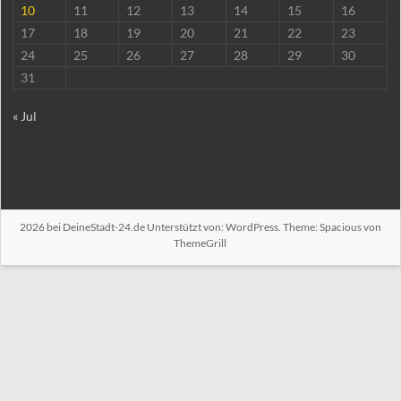
10
11
12
13
14
15
16
17
18
19
20
21
22
23
24
25
26
27
28
29
30
31
« Jul
2026 bei
DeineStadt-24.de
Unterstützt von:
WordPress
. Theme: Spacious von
ThemeGrill