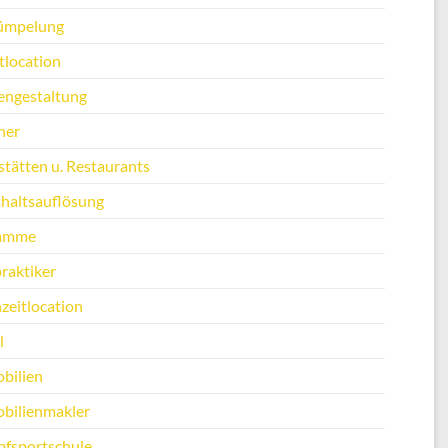
ümpelung
tlocation
engestaltung
ner
stätten u. Restaurants
haltsauflösung
amme
raktiker
zeitlocation
l
bilien
bilienmakler
fsportschule