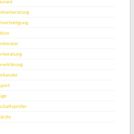
aurant
ldnerberatung
stverteidigung
ition
erberater
erberatung
ererklärung
erkanzlei
sport
üge
schaftsprüfer
ärzte