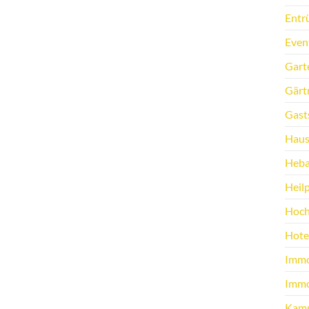
Entr
Even
Gart
Gärt
Gast
Haus
Heb
Heilp
Hoch
Hote
Immo
Immo
Kamp