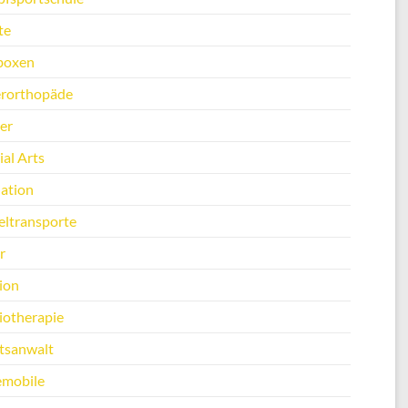
te
boxen
erorthopäde
er
al Arts
ation
ltransporte
r
ion
iotherapie
tsanwalt
emobile