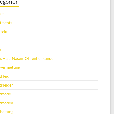
egorien
lt
tments
itekt
e
e: Hals-Nasen-Ohrenheilkunde
vermietung
tkleid
tkleider
tmode
tmoden
haltung