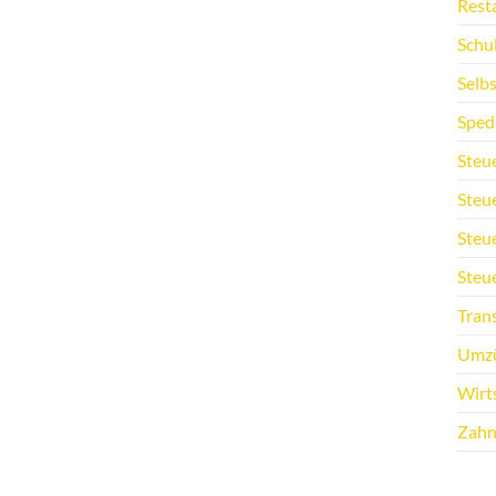
Rest
Schu
Selb
Sped
Steu
Steu
Steu
Steu
Tran
Umz
Wirt
Zahn