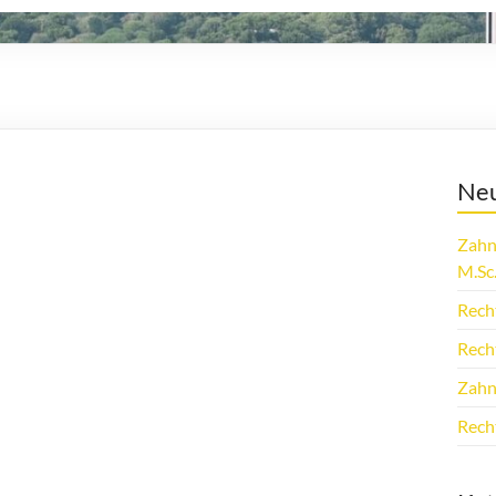
Neu
Zahn
M.Sc
Rech
Rech
Zahn
Rech