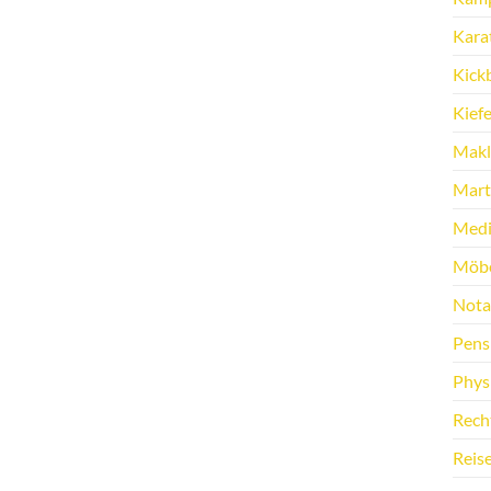
Kara
Kick
Kief
Makl
Marti
Medi
Möbe
Nota
Pens
Phys
Rech
Reis