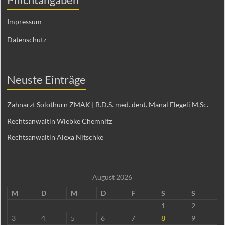
Impressum
Datenschutz
Neuste Einträge
Zahnarzt Solothurn ZMAK | B.D.S. med. dent. Manal Elegeli M.Sc.
Rechtsanwältin Wiebke Chemnitz
Rechtsanwältin Alexa Nitschke
August 2026
M
D
M
D
F
S
S
1
2
3
4
5
6
7
8
9