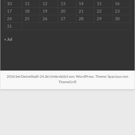
10
11
12
13
14
15
16
17
18
19
20
21
22
23
24
25
26
27
28
29
30
31
« Jul
2026 bei
DeineStadt-24.de
Unterstützt von:
WordPress
. Theme: Spacious von
ThemeGrill