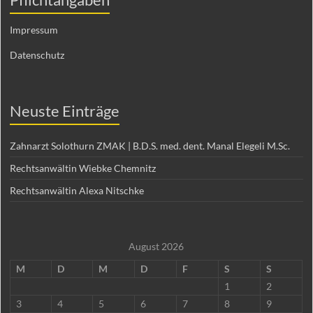
Impressum
Datenschutz
Neuste Einträge
Zahnarzt Solothurn ZMAK | B.D.S. med. dent. Manal Elegeli M.Sc.
Rechtsanwältin Wiebke Chemnitz
Rechtsanwältin Alexa Nitschke
August 2026
M
D
M
D
F
S
S
1
2
3
4
5
6
7
8
9