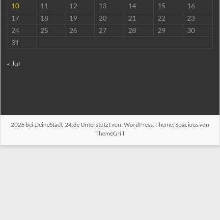
10
11
12
13
14
15
16
17
18
19
20
21
22
23
24
25
26
27
28
29
30
31
« Jul
2026 bei
DeineStadt-24.de
Unterstützt von:
WordPress
. Theme: Spacious von
ThemeGrill