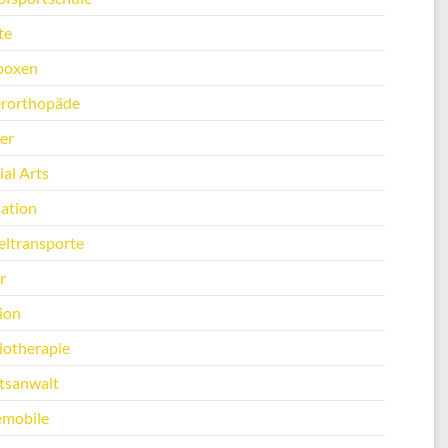
te
boxen
erorthopäde
er
al Arts
ation
ltransporte
r
ion
iotherapie
tsanwalt
emobile