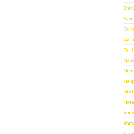
Entr
Even
Gart
Gärt
Gast
Haus
Heb
Heilp
Hoch
Hote
Immo
Immo
Kamp