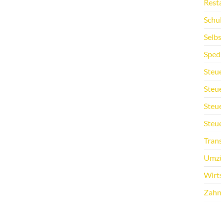
Rest
Schu
Selb
Sped
Steu
Steu
Steu
Steu
Tran
Umz
Wirt
Zahn