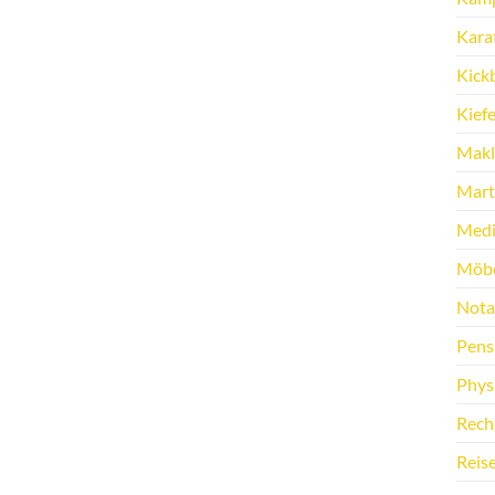
Kara
Kick
Kief
Makl
Marti
Medi
Möbe
Nota
Pens
Phys
Rech
Reis