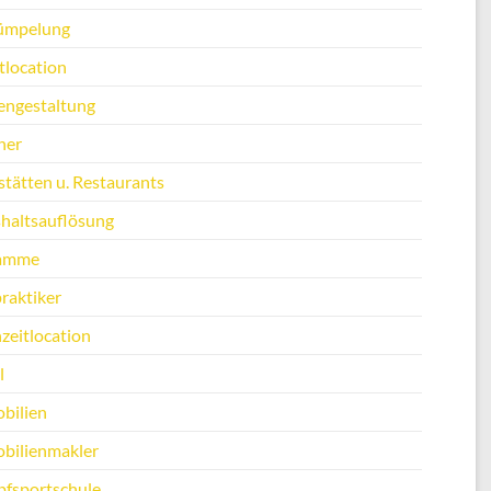
ümpelung
tlocation
engestaltung
ner
stätten u. Restaurants
haltsauflösung
amme
raktiker
zeitlocation
l
bilien
bilienmakler
fsportschule