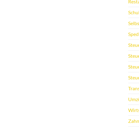
Rest
Schu
Selb
Sped
Steu
Steu
Steu
Steu
Tran
Umz
Wirt
Zahn