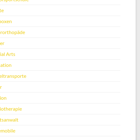
te
boxen
erorthopäde
er
al Arts
ation
ltransporte
r
ion
iotherapie
tsanwalt
emobile