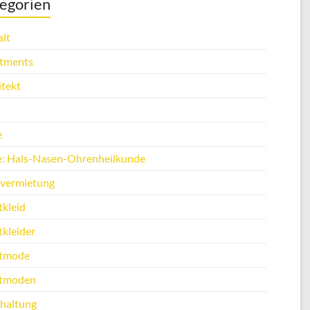
egorien
lt
tments
itekt
e
e: Hals-Nasen-Ohrenheilkunde
vermietung
tkleid
tkleider
tmode
tmoden
haltung