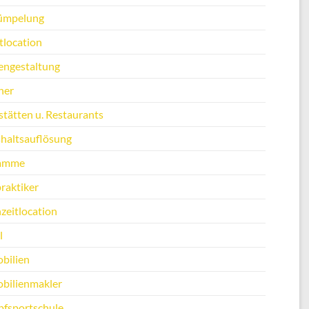
ümpelung
tlocation
engestaltung
ner
stätten u. Restaurants
haltsauflösung
amme
raktiker
zeitlocation
l
bilien
bilienmakler
fsportschule