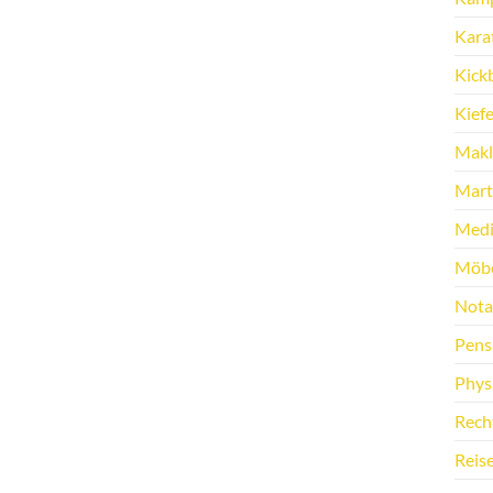
Kara
Kick
Kief
Makl
Marti
Medi
Möbe
Nota
Pens
Phys
Rech
Reis