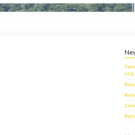
Neu
Zahn
M.Sc
Rech
Rech
Zahn
Rech