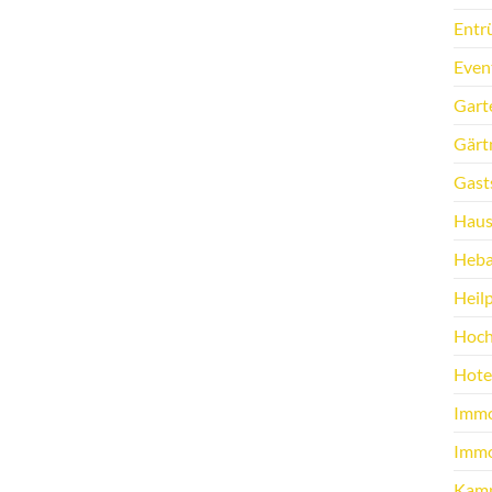
Entr
Even
Gart
Gärt
Gast
Haus
Heb
Heilp
Hoch
Hote
Immo
Immo
Kamp