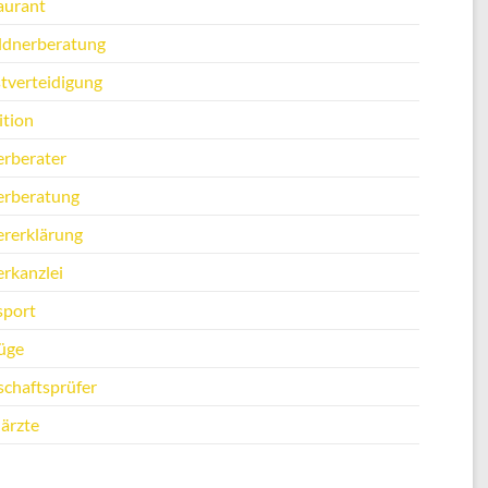
aurant
ldnerberatung
stverteidigung
ition
erberater
erberatung
ererklärung
erkanzlei
sport
üge
schaftsprüfer
ärzte