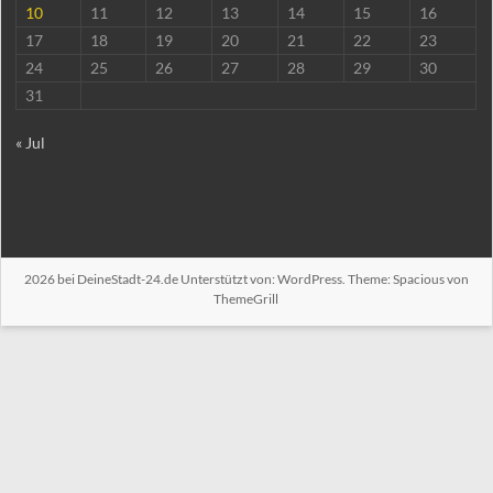
10
11
12
13
14
15
16
17
18
19
20
21
22
23
24
25
26
27
28
29
30
31
« Jul
2026 bei
DeineStadt-24.de
Unterstützt von:
WordPress
. Theme: Spacious von
ThemeGrill