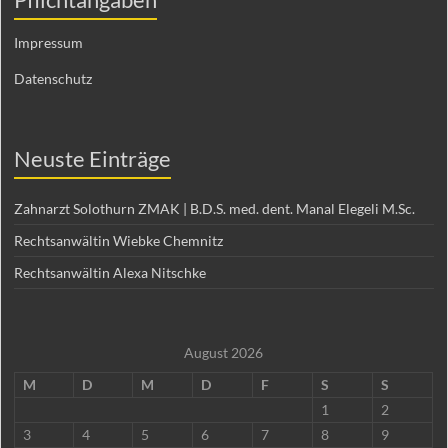
Impressum
Datenschutz
Neuste Einträge
Zahnarzt Solothurn ZMAK | B.D.S. med. dent. Manal Elegeli M.Sc.
Rechtsanwältin Wiebke Chemnitz
Rechtsanwältin Alexa Nitschke
August 2026
M
D
M
D
F
S
S
1
2
3
4
5
6
7
8
9