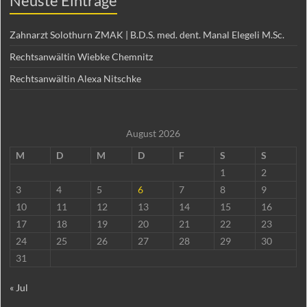
Neuste Einträge
Zahnarzt Solothurn ZMAK | B.D.S. med. dent. Manal Elegeli M.Sc.
Rechtsanwältin Wiebke Chemnitz
Rechtsanwältin Alexa Nitschke
August 2026
M
D
M
D
F
S
S
1
2
3
4
5
6
7
8
9
10
11
12
13
14
15
16
17
18
19
20
21
22
23
24
25
26
27
28
29
30
31
« Jul