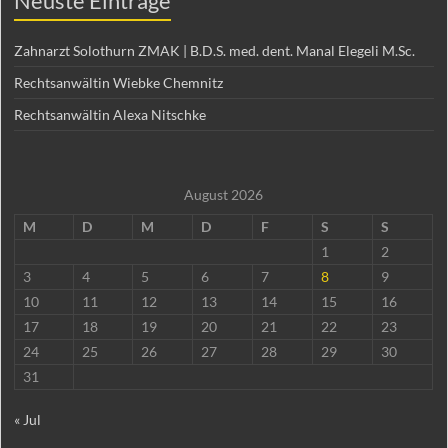
Neuste Einträge
Zahnarzt Solothurn ZMAK | B.D.S. med. dent. Manal Elegeli M.Sc.
Rechtsanwältin Wiebke Chemnitz
Rechtsanwältin Alexa Nitschke
August 2026
M
D
M
D
F
S
S
1
2
3
4
5
6
7
8
9
10
11
12
13
14
15
16
17
18
19
20
21
22
23
24
25
26
27
28
29
30
31
« Jul