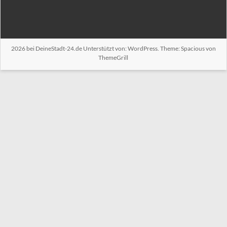
2026 bei
DeineStadt-24.de
Unterstützt von:
WordPress
. Theme: Spacious von
ThemeGrill