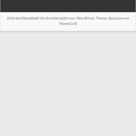
2026 bei
DeineStadt-24.de
Unterstützt von:
WordPress
. Theme: Spacious von
ThemeGrill