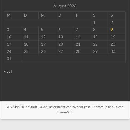
August 2026
M
D
M
D
F
S
S
1
2
3
4
5
6
7
8
9
10
11
12
13
14
15
16
17
18
19
20
21
22
23
24
25
26
27
28
29
30
31
« Jul
2026 bei
DeineStadt-24.de
Unterstützt von:
WordPress
. Theme: Spacious von
ThemeGrill