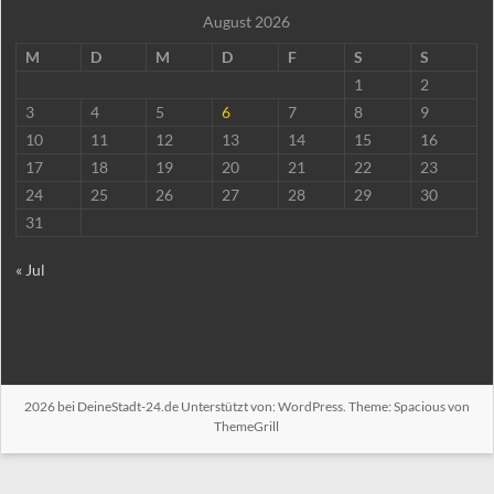
August 2026
M
D
M
D
F
S
S
1
2
3
4
5
6
7
8
9
10
11
12
13
14
15
16
17
18
19
20
21
22
23
24
25
26
27
28
29
30
31
« Jul
2026 bei
DeineStadt-24.de
Unterstützt von:
WordPress
. Theme: Spacious von
ThemeGrill