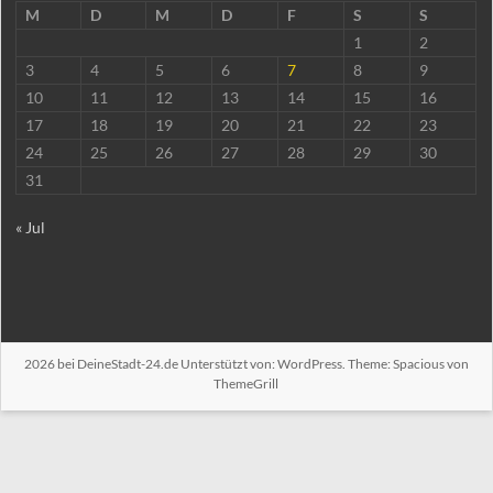
M
D
M
D
F
S
S
1
2
3
4
5
6
7
8
9
10
11
12
13
14
15
16
17
18
19
20
21
22
23
24
25
26
27
28
29
30
31
« Jul
2026 bei
DeineStadt-24.de
Unterstützt von:
WordPress
. Theme: Spacious von
ThemeGrill