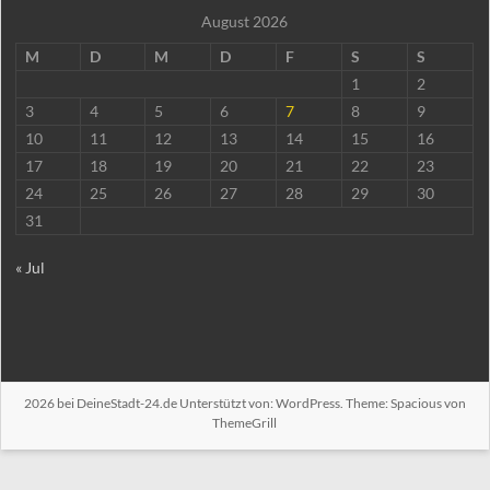
August 2026
M
D
M
D
F
S
S
1
2
3
4
5
6
7
8
9
10
11
12
13
14
15
16
17
18
19
20
21
22
23
24
25
26
27
28
29
30
31
« Jul
2026 bei
DeineStadt-24.de
Unterstützt von:
WordPress
. Theme: Spacious von
ThemeGrill