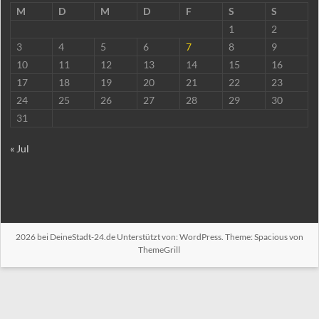
M
D
M
D
F
S
S
1
2
3
4
5
6
7
8
9
10
11
12
13
14
15
16
17
18
19
20
21
22
23
24
25
26
27
28
29
30
31
« Jul
2026 bei
DeineStadt-24.de
Unterstützt von:
WordPress
. Theme: Spacious von
ThemeGrill