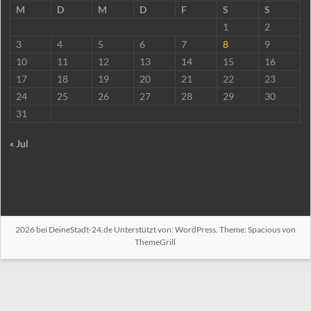
M
D
M
D
F
S
S
1
2
3
4
5
6
7
8
9
10
11
12
13
14
15
16
17
18
19
20
21
22
23
24
25
26
27
28
29
30
31
« Jul
2026 bei
DeineStadt-24.de
Unterstützt von:
WordPress
. Theme: Spacious von
ThemeGrill