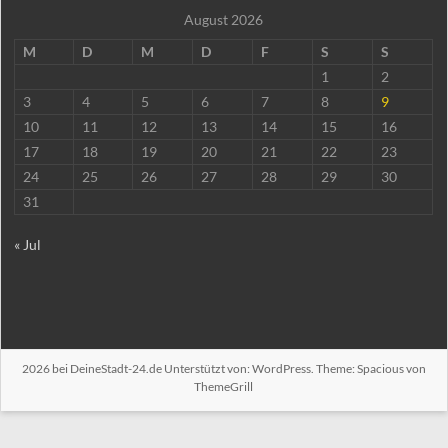
August 2026
M
D
M
D
F
S
S
1
2
3
4
5
6
7
8
9
10
11
12
13
14
15
16
17
18
19
20
21
22
23
24
25
26
27
28
29
30
31
« Jul
2026 bei
DeineStadt-24.de
Unterstützt von:
WordPress
. Theme: Spacious von
ThemeGrill