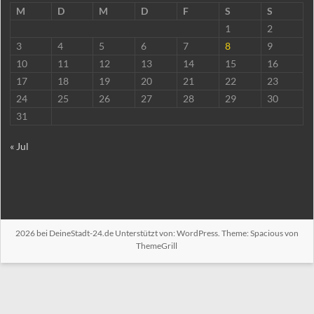
M
D
M
D
F
S
S
1
2
3
4
5
6
7
8
9
10
11
12
13
14
15
16
17
18
19
20
21
22
23
24
25
26
27
28
29
30
31
« Jul
2026 bei
DeineStadt-24.de
Unterstützt von:
WordPress
. Theme: Spacious von
ThemeGrill