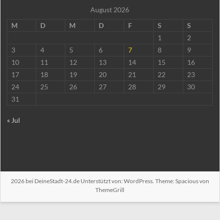
August 2026
M
D
M
D
F
S
S
1
2
3
4
5
6
7
8
9
10
11
12
13
14
15
16
17
18
19
20
21
22
23
24
25
26
27
28
29
30
31
« Jul
2026 bei
DeineStadt-24.de
Unterstützt von:
WordPress
. Theme: Spacious von
ThemeGrill