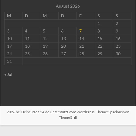
August 2026
M
D
M
D
F
S
S
1
2
3
4
5
6
7
8
9
10
11
12
13
14
15
16
17
18
19
20
21
22
23
24
25
26
27
28
29
30
31
« Jul
2026 bei
DeineStadt-24.de
Unterstützt von:
WordPress
. Theme: Spacious von
ThemeGrill