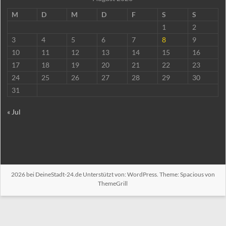
M
D
M
D
F
S
S
1
2
3
4
5
6
7
8
9
10
11
12
13
14
15
16
17
18
19
20
21
22
23
24
25
26
27
28
29
30
31
« Jul
2026 bei
DeineStadt-24.de
Unterstützt von:
WordPress
. Theme: Spacious von
ThemeGrill