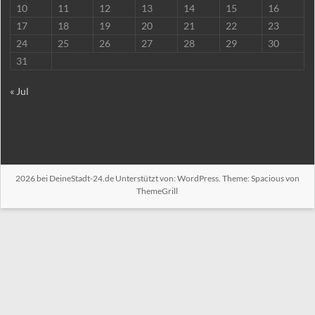
10
11
12
13
14
15
16
17
18
19
20
21
22
23
24
25
26
27
28
29
30
31
« Jul
2026 bei
DeineStadt-24.de
Unterstützt von:
WordPress
. Theme: Spacious von
ThemeGrill