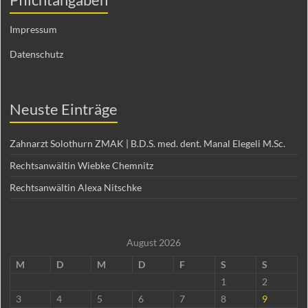
Impressum
Datenschutz
Neuste Einträge
Zahnarzt Solothurn ZMAK | B.D.S. med. dent. Manal Elegeli M.Sc.
Rechtsanwältin Wiebke Chemnitz
Rechtsanwältin Alexa Nitschke
August 2026
M
D
M
D
F
S
S
1
2
3
4
5
6
7
8
9