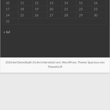
10
11
12
13
14
15
16
17
18
19
20
21
22
23
24
25
26
27
28
29
30
31
« Jul
2026 bei
DeineStadt-24.de
Unterstützt von:
WordPress
. Theme: Spacious von
ThemeGrill