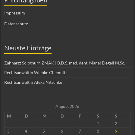
Impressum
Datenschutz
Neuste Einträge
Zahnarzt Solothurn ZMAK | B.D.S. med. dent. Manal Elegeli M.Sc.
Rechtsanwältin Wiebke Chemnitz
Rechtsanwältin Alexa Nitschke
August 2026
M
D
M
D
F
S
S
1
2
3
4
5
6
7
8
9