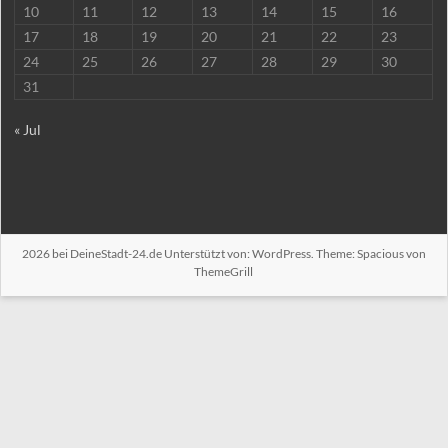
10
11
12
13
14
15
16
17
18
19
20
21
22
23
24
25
26
27
28
29
30
31
« Jul
2026 bei
DeineStadt-24.de
Unterstützt von:
WordPress
. Theme: Spacious von
ThemeGrill