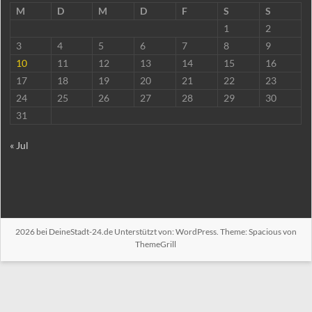
M
D
M
D
F
S
S
1
2
3
4
5
6
7
8
9
10
11
12
13
14
15
16
17
18
19
20
21
22
23
24
25
26
27
28
29
30
31
« Jul
2026 bei
DeineStadt-24.de
Unterstützt von:
WordPress
. Theme: Spacious von
ThemeGrill