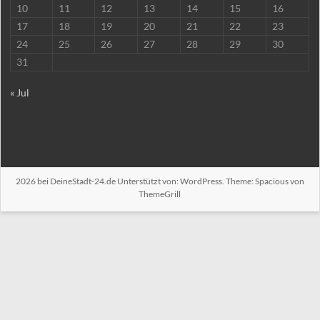
10
11
12
13
14
15
16
17
18
19
20
21
22
23
24
25
26
27
28
29
30
31
« Jul
2026 bei
DeineStadt-24.de
Unterstützt von:
WordPress
. Theme: Spacious von
ThemeGrill