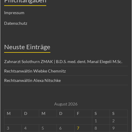
Impressum
Datenschutz
Neuste Einträge
Zahnarzt Solothurn ZMAK | B.D.S. med. dent. Manal Elegeli M.Sc.
Rechtsanwältin Wiebke Chemnitz
Rechtsanwältin Alexa Nitschke
August 2026
M
D
M
D
F
S
S
1
2
3
4
5
6
7
8
9